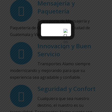
Mensajería y
Paquetería
Transporte de Mensajería y
Paquetería de Quetzaltenango a Ciudad de
Guatemala y Viceversa
Innovacion y Buen
Servicio
Transportes Alamo siempre
modernizando y mejorando para que su
experiencia sea agradable y confiable.
Seguridad y Confort
Cualquiera que sea nuestro
destino, el nuestro es su